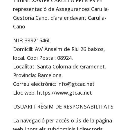
Titular: XAVIER CARULLA FELICES en
representació de Assegurances Carulla-
Gestoria Cano, d’ara endavant Carulla-
Cano
NIF: 33921546L
Domicili: Av/ Anselm de Riu 26 baixos,
local, Codi Postal: 08924.
Localitat: Santa Coloma de Gramenet.
Província: Barcelona.
Correu electrònic: info@gtcac.net
Lloc web: https://www.gtcac.net
USUARI I RÈGIM DE RESPONSABILITATS
La navegació per accés o ús de la pàgina
web i tots els subdominis i directoris